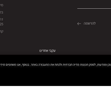
מימו
בקש
דו"
25
קרי
עקבי אחרינו
כל הזכויות שמורות, © Bobbi Brown Professional Cosmetics, Inc.
תנאי שימוש ותקנון האתר
מדיניות פרטיות
נגיש