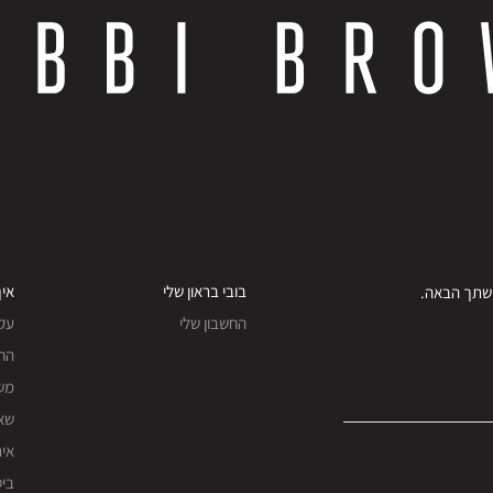
בובי בראון שלי
איך
החשבון שלי
עק
החז
מש
שאל
אית
ביט