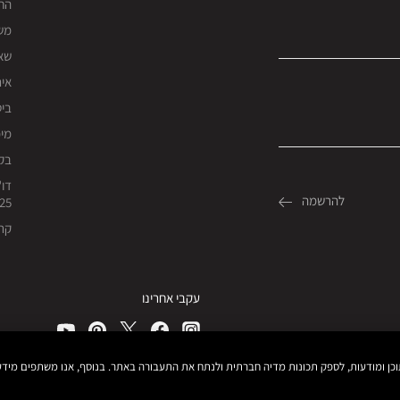
החז
מש
שאל
אית
ביט
מימו
בקש
דו"
25
קרי
עקבי אחרינו