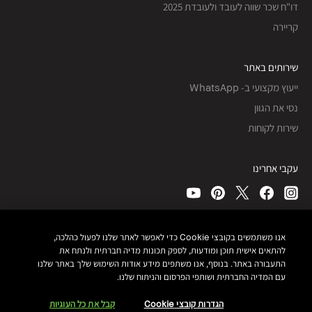
דו"ח שכר שווה לעובד ולעובדת 2025
קריירה
שירותים באתר
ייעוץ מקצועי ב- WhatsApp
נסי את הגוון
שירות לקוחות
עקבי אחרינו
כל הזכויות שמורות, © Bobbi Brown Professional Cosmetics, Inc.
אנו משתמשים בקובצי Cookie כדי לאפשר לאתר שלנו לפעול כהלכה,
להתאים אישית תוכן ומודעות, לספק תכונות מדיה חברתית ולנתח את
תנאי שימוש ותקנון האתר
התעבורה באתר. בנוסף, אנו משתפים מידע אודות השימוש שלך באתר שלנו
מדיניות פרטיות
נגישות
עם המדיה החברתית ושותפי הפרסום והניתוח שלנו.
מפת אתר
ניהול עוגיות אתר
הגדרות קובצי Cookie
קבל את כל העוגיות