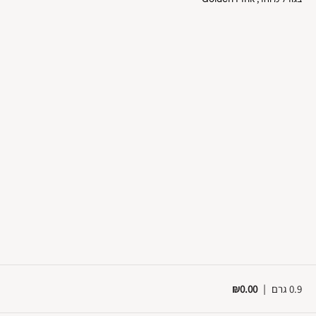
0.9 גרם
|
₪0.00