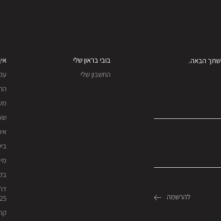
בובי בראון שלי
איך
החשבון שלי
עק
החז
מש
שאל
אית
ביט
מימו
בקש
דו"
25
קרי