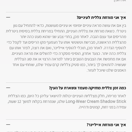
איך אני מורחת צללית לעיניים?
בין אם את עושה מראה עיניים יומיומי או עיניים מעושנות, כדאי להתחיל עם גוון
ניטרלי. כשאת מורחת את צללית העיניים, התחילי במריחת צללית בסיסית ניטרלית
מהריסים ועד עצם הגבה. לאחר מכן, בחרי צבע שני שהוא מעט כהה יותר
מהצללית הראשונה, מברשת וטשטשי אותו על העפעף מקו הריסים ועד לקפל כדי
להוסיף הגדרה. לאחר מכן, תוכלי להוסיף אייליינר, ואם את רוצה, לפזר אותו עם
צללית כהה יותר. כצעד אחרון, הוסיפי מסקרה כדי להשלים את מראה העיניים.
אם את מחפשת את הצבעים הטובים ביותר למראה הרצוי או את סוג הצללית
שעשויה להתאים לך ביותר, כמו סטיק צלליות קרם עמיד שלנו, שוחחי עם אחד
האמנים שלנו שיוכל לעזור.
כמה זמן צללית מחזיקה מעמד ונשארת על העין?
לאחר מריחה, חלק מצלליות העיניים יכולות להישאר עליהן כל היום, כמו הצללית
Long-Wear Cream Shadow Stick שלנו, שנמרחת בקלות למשך 12 שעות,
עמידה בפני זזות, קמטים ודהייה.
איך אני מורחת אייליינר?