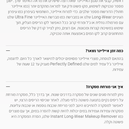
ראשית, קבעי את סגנון האייליינר שאת רוצה שישלים את מראה האיפור שלך. ישנן
מספר טכניקות לשימוש, מקו פשוט ודק ועד למראה מתקדם יותר (כמו אייליינר
חתולי) הדורשות מספר שלבים. כדי למרוח אייליינר, השתמשי בעיפרון כמו עיפרון
העיניים Long-Wear שלנו או במברשת כמו מברשת האייליינר Ultra Fine שלנו
עם פורמולה נוזלית או ג'ל ומרחי קרוב ככל האפשר לקו הריסים העליון, תוך
שימוש במשיכות קצרות ומכוונות. אם רוצים, ניתן לצייר קו דק של הריסים
התחתונים קרוב לקו המים באמצעות אותה טכניקה.
כמה זמן אייליינר נשאר?
בהתאם לנוסחה, מוצרי אייליינר מסוימים יכולים להישאר לאורך כל היום. לדוגמה,
אייליינר ג'ל עמיד למים שלנו Perfectly Defined מעניק עד 12 שעות של
עמידות.
איך אני מורחת מסקרה?
ניתן למרוח סוגים שונים של מסקרה בדרכים שונות. אך בדרך כלל, מסקרה מורחת
על ריסים נקיים בתנועה פשוטה כלפי מעלה. לאחר שכיסוי הריסים הרצוי, יש
לאפשר למסקרה להתייבש היטב לפני מריחת שכבות נוספות או שכבות עליונות.
מסקרות עמידות ועמידות במים יכולות להיות קשות להסרה במים, אך עם מוצרים
כמו Instant Long-Wear Makeup Remover שלנו, הסרת המסקרה היא
פשוטה וקלה.