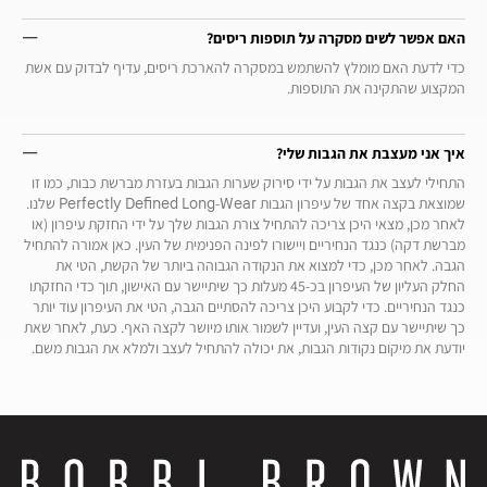
האם אפשר לשים מסקרה על תוספות ריסים?
כדי לדעת האם מומלץ להשתמש במסקרה להארכת ריסים, עדיף לבדוק עם אשת
המקצוע שהתקינה את התוספות.
איך אני מעצבת את הגבות שלי?
התחילי לעצב את הגבות על ידי סירוק שערות הגבות בעזרת מברשת כבות, כמו זו
שמוצאת בקצה אחד של עיפרון הגבות Perfectly Defined Long-Wear שלנו.
לאחר מכן, מצאי היכן צריכה להתחיל צורת הגבות שלך על ידי החזקת עיפרון (או
מברשת דקה) כנגד הנחיריים ויישורו לפינה הפנימית של העין. כאן אמורה להתחיל
הגבה. לאחר מכן, כדי למצוא את הנקודה הגבוהה ביותר של הקשת, הטי את
החלק העליון של העיפרון בכ-45 מעלות כך שיתיישר עם האישון, תוך כדי החזקתו
כנגד הנחיריים. כדי לקבוע היכן צריכה להסתיים הגבה, הטי את העיפרון עוד יותר
כך שיתיישר עם קצה העין, ועדיין לשמור אותו מיושר לקצה האף. כעת, לאחר שאת
יודעת את מיקום נקודות הגבות, את יכולה להתחיל לעצב ולמלא את הגבות משם.