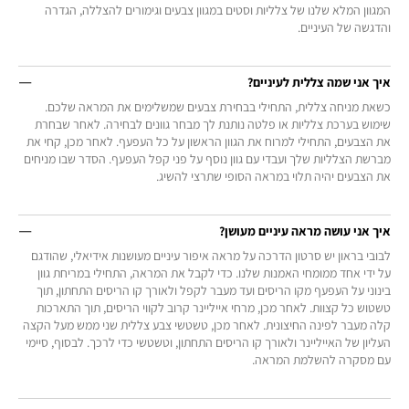
המגוון המלא שלנו של צלליות וסטים במגוון צבעים וגימורים להצללה, הגדרה
והדגשה של העיניים.
איך אני שמה צללית לעיניים?
כשאת מניחה צללית, התחילי בבחירת צבעים שמשלימים את המראה שלכם.
שימוש בערכת צלליות או פלטה נותנת לך מבחר גוונים לבחירה. לאחר שבחרת
את הצבעים, התחילי למרוח את הגוון הראשון על כל העפעף. לאחר מכן, קחי את
מברשת הצלליות שלך ועבדי עם גוון נוסף על פני קפל העפעף. הסדר שבו מניחים
את הצבעים יהיה תלוי במראה הסופי שתרצי להשיג.
איך אני עושה מראה עיניים מעושן?
לבובי בראון יש סרטון הדרכה על מראה איפור עיניים מעושנות אידיאלי, שהודגם
על ידי אחד ממומחי האמנות שלנו. כדי לקבל את המראה, התחילי במריחת גוון
בינוני על העפעף מקו הריסים ועד מעבר לקפל ולאורך קו הריסים התחתון, תוך
טשטוש כל קצוות. לאחר מכן, מרחי אייליינר קרוב לקווי הריסים, תוך התארכות
קלה מעבר לפינה החיצונית. לאחר מכן, טשטשי צבע צללית שני ממש מעל הקצה
העליון של האייליינר ולאורך קו הריסים התחתון, וטשטשי כדי לרכך. לבסוף, סיימי
עם מסקרה להשלמת המראה.