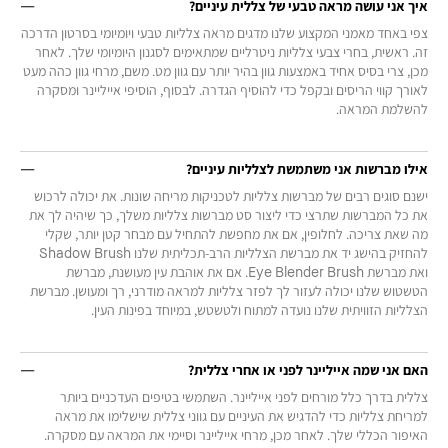
איך אני עושה מראה טבעי של צללית עיניים?
צפי באחד מאמני המקצוע שלנו מדגים מראה צלליות טבעי ויומיומי בסרטון הדרכה
זה. ראשית, בחרי צבעי צלליות ניטרליים שמתאימים לסגנון היומיומי שלך. לאחר
מכן, צרי בסיס אחיד באמצעות גוון בהיר יותר עם גוון מט. משם, מרחי גוון כהה מעט
לאורך קווי הריסים ובקפל כדי להוסיף הגדרה. לבסוף, הוסיפי אייליינר ומסקרה
להשלמת המראה.
אילו מברשות אני משתמשת לצלליות עיניים?
ישנם סוגים רבים של מברשות צלליות לטכניקות מריחה שונות. את יכולה לרכוש
את כל המברשות שתרצי כדי ליצור סט מברשות צלליות משלך, כך שיהיה לך את
מה שאת צריכה. לחלופין, אם את מחפשת להתחיל עם מבחר קטן יותר, שקלי
להחזיק בהישג יד את מברשת הצלליות הרב-תכליתית שלנו Shadow Brush
ואת מברשת Eye Blender Brush. אם את אוהבת עין מעושנת, מברשת
הטשטוש שלנו יכולה לעזור לך לפזר צלליות למראה מודרני, רך ומעושן. מברשת
הצלליות הזוויתית שלנו נועדה למתוח ולטשטש, במיוחד בפינות העין.
האם אני שמה אייליינר לפני או אחרי צללית?
צללית בדרך כלל מורחים לפני אייליינר. השתמשי בטיפים העדכניים ביותר
למריחת צלליות כדי להדגיש את העיניים עם גווני צללית שישלימו את מראה
האיפור הכללי שלך. לאחר מכן, מרחי אייליינר וסיימי את המראה עם מסקרה.