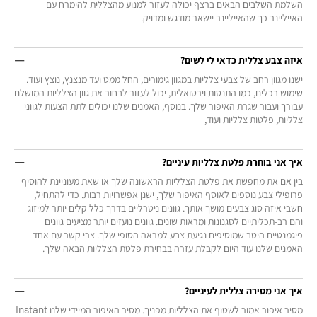
השלמת השלבים הבאים ברצף יכולה לעזור למנוע מהצללית להימרח עם
האייליינר כך שהאייליינר יישאר מודגש ומדויק.
איזה צבע צללית כדאי לי לשים?
ישנו מגוון רחב של צבעי צלליות במגוון גימורים, החל ממט ועד מנצנץ, נוצץ ועוד.
שימוש בכלים, כמו התנסות וירטואלית, יכול לעזור לבחור את גוון הצלליות המושלם
עבורך ועבור שגרת האיפור שלך. בנוסף, האמנים שלנו יכולים לתת הצעות לגווני
צלליות, פלטות צלליות ועוד,
איך אני בוחרת פלטת צלליות עיניים?
בין אם את מחפשת את פלטת הצלליות הראשונה שלך או שאת מעוניינת להוסיף
פרופילי צבע נוספים לאוסף האיפור שלך, ישנן אפשרויות רבות. כדי להתחיל,
חשבי איזה סוג צבעים מושך אותך. גוונים ניטרליים בדרך כלל קלים יותר למיזוג
והם רב-תכליתיים לסגנונות ומראות שונים. גוונים נועזים יותר מציעים גוונים
פיגמנטיים היטב שמוסיפים נגיעת צבע למראה הסופי שלך. צרי קשר עם אחד
האמנים שלנו עוד היום לקבלת עזרה בבחירת פלטת הצלליות הבאה שלך.
איך אני מסירה צללית לעיניים?
מסיר איפור אמור לשטוף את הצלליות מפניך. מסיר האיפור המיידי שלנו Instant