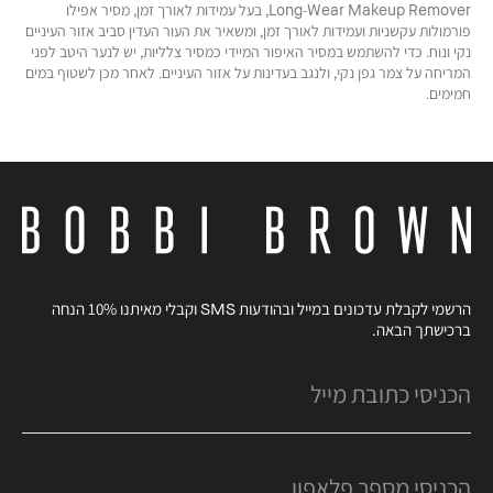
Long-Wear Makeup Remover, בעל עמידות לאורך זמן, מסיר אפילו
פורמולות עקשניות ועמידות לאורך זמן, ומשאיר את העור העדין סביב אזור העיניים
נקי ונוח. כדי להשתמש במסיר האיפור המיידי כמסיר צלליות, יש לנער היטב לפני
המריחה על צמר גפן נקי, ולנגב בעדינות על אזור העיניים. לאחר מכן לשטוף במים
חמימים.
הרשמי לקבלת עדכונים במייל ובהודעות SMS וקבלי מאיתנו 10% הנחה
ברכישתך הבאה.