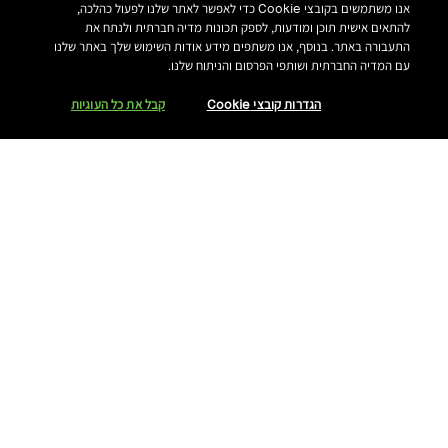
אנו משתמשים בקובצי Cookie כדי לאפשר לאתר שלנו לפעול כהלכה,
להתאים אישית תוכן ומודעות, לספק תכונות מדיה חברתית ולנתח את
התעבורה באתר. בנוסף, אנו משתפים מידע אודות השימוש שלך באתר שלנו
עם המדיה החברתית ושותפי הפרסום והניתוח שלנו.
הגדרות קובצי Cookie
קבל את כל העוגיות
Cocoa
Lip Pencil
עפרון שפתיים, קטיפתי ורך.
עפרון שפתיים לתיחום, הגדרה, מילוי והדגשת השפתיים.
₪150.00