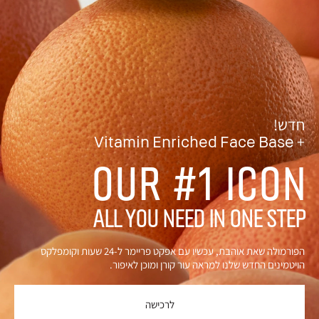
חדש!
Vitamin Enriched Face Base +
OUR #1 ICON
ALL YOU NEED IN ONE STEP
הפורמולה שאת אוהבת, עכשיו עם אפקט פריימר ל-24 שעות וקומפלקס
הויטמינים החדש שלנו למראה עור קורן ומוכן לאיפור.
לרכישה