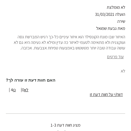
לא מומלצת
הועלה
31/03/2021
שירה
מאת
גבעת שמואל
האיזור שבו מונח הקונסילר הוא איזור עיניים כל-כך רגיש המברשת גסה
ועוקצנית ולא מתאימה לטעמי לאיזור כה עדין ומילא לא נעימה היא גם לא
עושה עבודה טובה יותר מטשטוש באמצעות טפיחת אצבעות. אכזבה.
עוד פרטים
סוג עור
רגיל
לא
גוון עור
בהיר-בינוני
טווח גילאים
25-34
האם חוות דעת זו עזרה לך?
4
0
דווח/י על חוות דעת זו
מציג חוות דעת
1-3