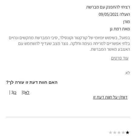
רציתי להתפנק עם מברשת
הועלה
09/05/2021
מורן
מאת
רמת גן
בפועל, בשימוש יומיומי של קורקטור וקונסילר, סיבי המברשת מתקשים ונהיים
בלתי אפשריים למריחה נעימה וחלקה. נוצר מצב שעדיף להשתמש עם
האצבע מאשר המברשת.
עוד פרטים
סוג עור
רגיל
לא
גוון עור
בהיר-בינוני
אבחון העור
פיגמנטציה
האם חוות דעת זו עזרה לך?
טווח גילאים
25-34
3
0
דווח/י על חוות דעת זו