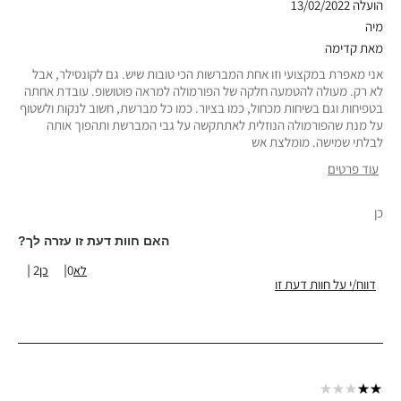
הועלה
13/02/2022
מיה
מאת
קדימה
אני מאפרת במקצועי וזו אחת המברשות הכי טובות שיש. גם לקונסילר, אבל
לא רק. מעולה להטמעה חלקה של הפורמולה למראה פוטושופ. עובדת אחתה
בטפיחות וגם בשיחות מכחול, כמו בציור. כמו כל מברשת, חשוב לנקות ולשטוף
על מנת שהפורמולה הנוזלית לאתתקשה על גבי המברשת ותהפוך אותה
לבלתי שמישה. מומלצת אש
עוד פרטים
סוג עור
רגיל
כן
גוון עור
בהיר-בינוני
טווח גילאים
45-54
האם חוות דעת זו עזרה לך?
2
0
דווח/י על חוות דעת זו