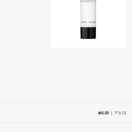
15 מ"ל
|
₪0.00