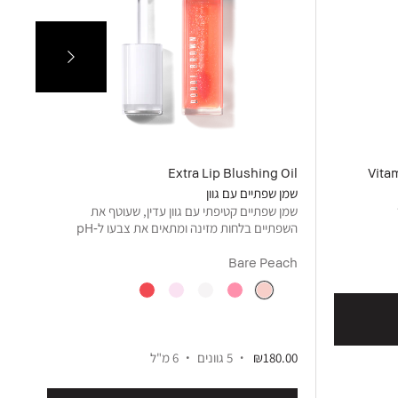
or
Extra Lip Blushing Oil
Vita
שמן שפתיים עם גוון
שפת
שמן שפתיים קטיפתי עם גוון עדין, שעוטף את
צב
השפתיים בלחות מזינה ומתאים את צבעו ל‑pH
הטבעי שלהן, לשטיפת צבע עדינה—עם ברק
עוצמתי.
Bare Peach
ry
₪180.00
5 גוונים
6 מ"ל
00