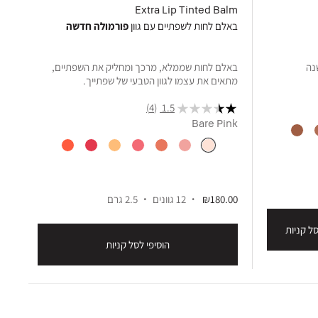
ck
Extra Lip Tinted Balm
באלם לחות לשפתיים עם גוון
פורמולה חדשה
צל
נה
באלם לחות שממלא, מרכך ומחליק את השפתיים,
צל
מתאים את עצמו לגוון הטבעי של שפתייך.
המ
(4)
1.5
ze
Bare Pink
00
₪180.00
12 גוונים
2.5 גרם
סל קניות
הוסיפי לסל קניות