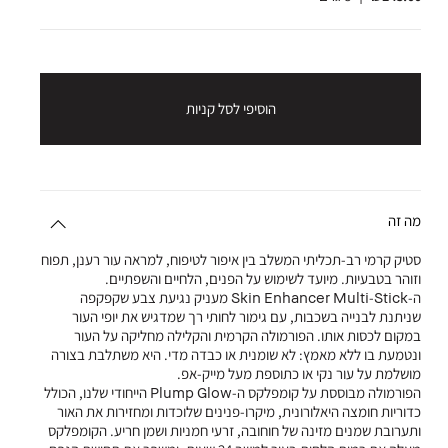
הוסיפי לסל קניות
מה זה
סטיק קרמי רב-תכליתי המשלב בין איפור לטיפוח, למראה עור רענן, תפוח
וזוהר בטבעיות. מיועד לשימוש על הפנים, הלחיים והשפתיים.
ה-Skin Enhancer Multi-Stick מעניק נגיעת צבע שקפקפה
שניתנת לבנייה בשכבות, עם גימור לחותי רך שמדגיש את יופי העור
במקום לכסות אותו. הפורמולה הקרמית והקלילה מחליקה על העור
ונטמעת בו ללא מאמץ: לא שומנית או כבדה מדי. היא משתלבת בצורה
מושלמת על עור נקי או כתוספת מעל מייק-אפ.
הפורמולה מבוססת על קומפלקס ה-Plump Glow הייחודי שלנו, הכולל
כדוריות חומצה היאלורונית, מיקרו-פנינים שלוכדות ומחזירות את האור
ותערובת שמנים מזינה של חוחובה, זרעי חמניות ושמן חריע. הקומפלקס