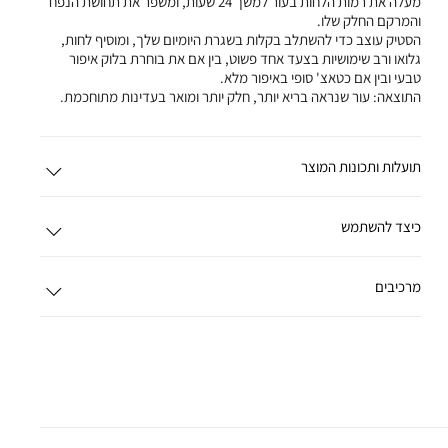
מעלה את רמות הלחות בעור למשך 24 שעות, ומשפר את תחושת הנפח
והמרקם החלק שלו.
הסטיק עוצב כדי להשתלב בקלות בשגרת היומיום שלך, ומוסיף לחות,
גלואו ורב שימושיות בצעד אחד פשוט, בין אם את בוחרת בלוק איפור
טבעי ובין אם כטאצ' סופי באיפור מלא.
התוצאה: עור שנראה בריא יותר, חלק יותר ומואר בעדינות מתוחכמת.
תועלות ותכונות המוצר
כיצד להשתמש
מרכיבים