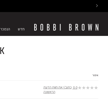
חדש
הנמכרי
ck
איפור
כתוב/י את חוות הדעת
0.0
הראשונה