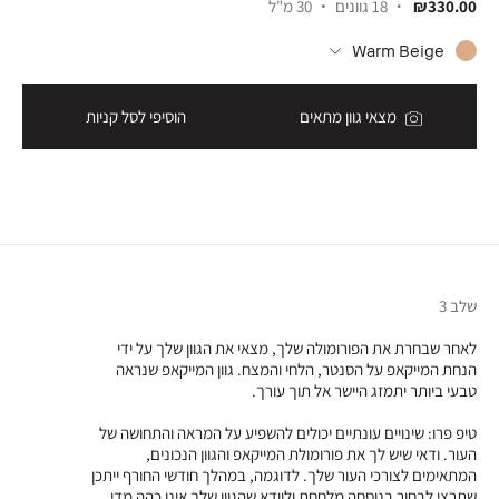
₪330.00
18 גוונים
30 מ"ל
Warm Beige
מצאי גוון מתאים
הוסיפי לסל קניות
שלב 3
לאחר שבחרת את הפורומולה שלך, מצאי את הגוון שלך על ידי
הנחת המייקאפ על הסנטר, הלחי והמצח. גוון המייקאפ שנראה
טבעי ביותר יתמזג היישר אל תוך עורך.
טיפ פרו: שינויים עונתיים יכולים להשפיע על המראה והתחושה של
העור. ודאי שיש לך את פורומולת המייקאפ והגוון הנכונים,
המתאימים לצורכי העור שלך. לדוגמה, במהלך חודשי החורף ייתכן
שתרצי לבחור בנוסחה מלחחת ולוודא שהגוון שלך אינו כהה מדי