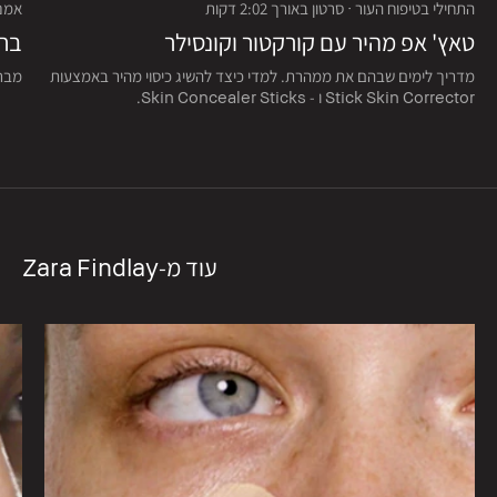
התחילי בטיפוח העור · סרטון באורך 2:02 דקות
אמנות
טאץ' אפ מהיר עם קורקטור וקונסילר
בחר
מדריך לימים שבהם את ממהרת. למדי כיצד להשיג כיסוי מהיר באמצעות
מברש
Stick Skin Corrector ו - Skin Concealer Sticks.
עוד מ-Zara Findlay