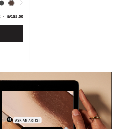
₪155.00
8 ג