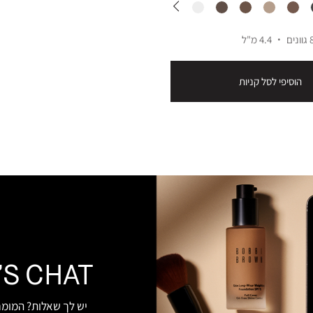
וונים
4.4 מ"ל
הוסיפי לסל קניות
’S CHAT
יש לך שאלות? המומחי