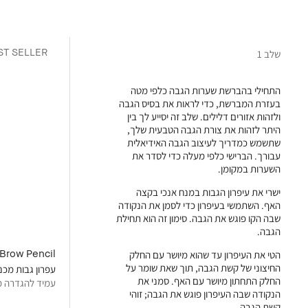
ST SELLER
שלב 1
התחילי בהברשת שערות הגבה כלפי מטה
בעזרת המברשת, כדי לראות את בסיס הגבה
ולזהות אזורים דלילים. שלב זה יסייע לך בין
היתר לזהות את צורת הגבה הטבעית שלך,
שתשמש כמדריך לעיצוב הגבה האידיאלית
עבורך. הברישי כלפי מעלה כדי לסדר את
השערות במקומן.
ישרי את עיפרון הגבות במנח אנכי בקצה
האף. השתמשי בעיפרון כדי לסמן את הנקודה
שבה הקו פוגש את הגבה. סימון זה הוא תחילת
הגבה.
Brow Pencil
הטי את העיפרון עד שהוא מיושר עם החלק
החיצוני של קשת הגבה, תוך שאת שומר על
עפרון גבות מכני
החלק התחתון מיושר עם האף. סמני את
עמיד להגדרה מד
הנקודה שבה העיפרון פוגש את הגבה; זוהי
קשת הגבה.