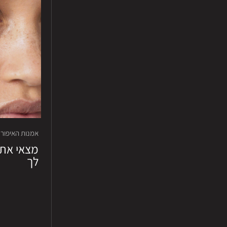
אמנות האיפור · סרט
מצאי את 
לך